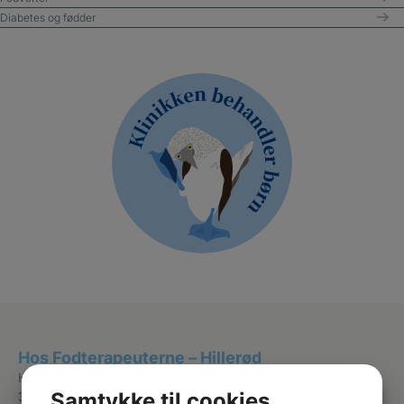
Diabetes og fødder
Hos Fodterapeuterne – Hillerød
Hostrupsvej 27, st th
Samtykke til cookies
3400 Hillerød