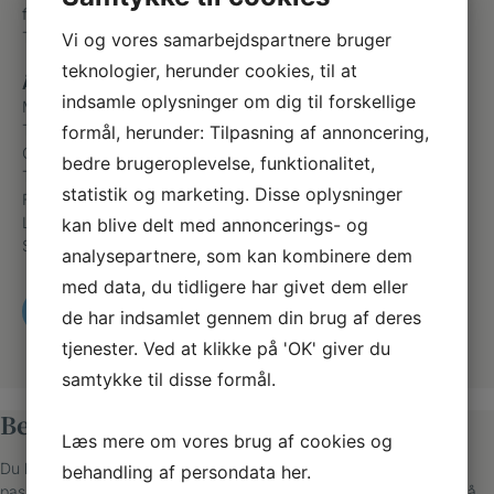
fodklinikken-hostrupsvej@outlook.dk
Telefon
+45 48265211
Vi og vores samarbejdspartnere bruger
teknologier, herunder cookies, til at
Åbningstider
indsamle oplysninger om dig til forskellige
Mandag
08:00 – 16:15
Tirsdag
08:00 – 16:15
formål, herunder: Tilpasning af annoncering,
Onsdag
08:00 – 16:15
bedre brugeroplevelse, funktionalitet,
Torsdag
08:00 – 16:15
statistik og marketing. Disse oplysninger
Fredag
08:00 – 13:00
Lørdag
Lukket
kan blive delt med annoncerings- og
Søndag
Lukket
analysepartnere, som kan kombinere dem
med data, du tidligere har givet dem eller
RING OG BESTIL TID
de har indsamlet gennem din brug af deres
tjenester. Ved at klikke på 'OK' giver du
samtykke til disse formål.
Bestil tid til behandling
Læs mere om vores brug af cookies og
Du kan se, hvornår klinikken har ledige tider og booke en tid, der
behandling af persondata
her
.
passer dig. Vi ringer til dig, hvis det er første gang, at du kommer på